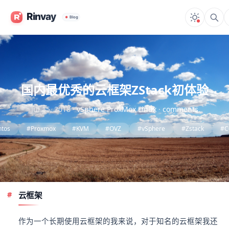
国内最优秀的云框架ZStack初体验
Jul 15, 2018
·
vSphere
ProxMox
Linux
·
comments
tos
#Proxmox
#KVM
#OVZ
#vSphere
#Zstack
#C
云框架
作为一个长期使用云框架的我来说，对于知名的云框架我还