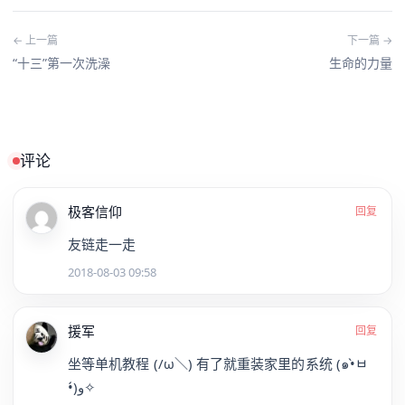
← 上一篇
下一篇 →
“十三”第一次洗澡
生命的力量
评论
极客信仰
回复
友链走一走
2018-08-03 09:58
援军
回复
坐等单机教程 (/ω＼) 有了就重装家里的系统 (๑•̀ㅂ
•́)و✧