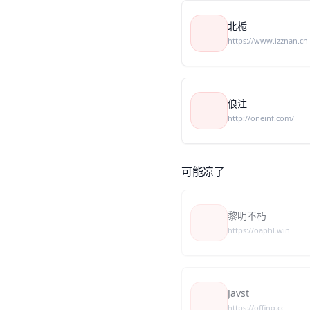
北栀
https://www.izznan.cn
俍注
http://oneinf.com/
可能凉了
黎明不朽
https://oaphl.win
Javst
https://offing.cc