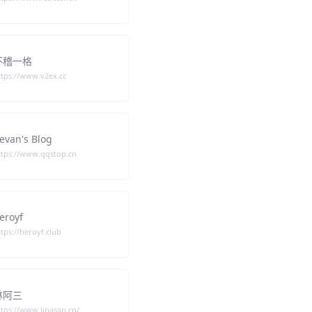
不稽一格
ttps://www.v2ex.cc
evan's Blog
ttps://www.qqstop.cn
eroyf
ttps://heroyf.club
林阿三
ttps://www.linasan.cn/