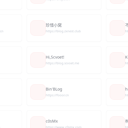
珍惜小窝
.cn
https://blog.zxnest.club
h
Hi,Scvoet!
K
https://blog.scvoet.me
h
Bin'BLog
h
https://fooor.cn
h
c0sMx
m
https://www.c0smx.com
h