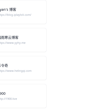
yan's 博客
ttps://blog.iplayloli.com/
烟雨寒云博客
ttps://www.yyhy.me
禾令奇
ttps://www.helingqi.com
900
ttp://1900.live