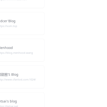
idcer'Blog
ttps://vuln.top
enhood
ttps://blog.menhood.wang
甜圈'S Blog
ttp://www.cfanlost.com:1024/
etsai's blog
tps://tetsai.net