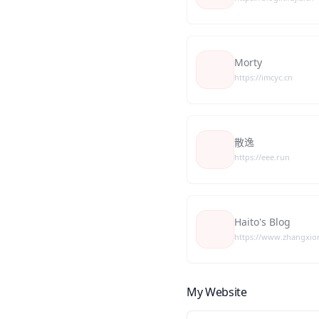
Morty
https://imcyc.cn
散逸
https://eee.run
Haito's Blog
https://www.zhangxio
My Website