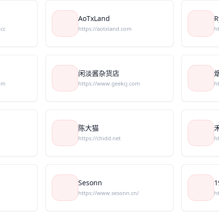
AoTxLand
R
.cc
https://aotxland.com
h
闲淡酱杂货店
om
https://www.geekcj.com
h
陈大猫
https://chidd.net
h
Sesonn
1
https://www.sesonn.cn/
h