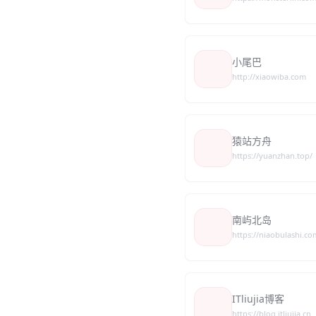
小尾巴
http://xiaowiba.com
猿站方舟
https://yuanzhan.top/
南屿北岛
https://niaobulashi.co
ITliujia博客
https://blog.itliujia.cn