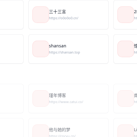
三十三言
https://o0o0o0.cn/
h
shansan
https://shansan.top
ht
瑾年博客
https://www.catui.co/
h
他与她的梦
L
https://cncyu.cn/
h