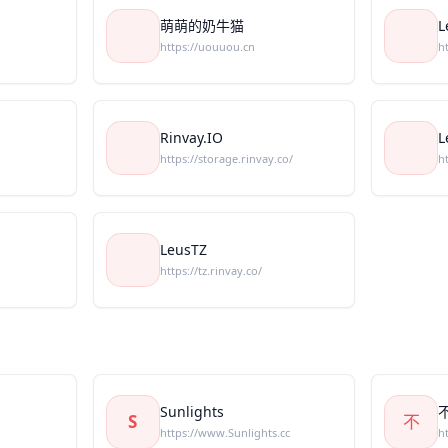
萌萌的奶牛猫
L
https://uouuou.cn
h
Rinvay.IO
L
https://storage.rinvay.co/
h
LeusTZ
https://tz.rinvay.co/
Sunlights
S
不
https://www.Sunlights.cc
h