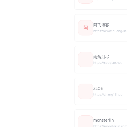
阿飞博客
阿
https://www.huang-ln
雨落泪尽
https://couqiao.net
ZLOE
https://zhang18.top
monsterlin
https://monsterlin.co