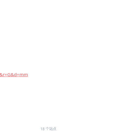
230&r=G&d=mm
18 个站点