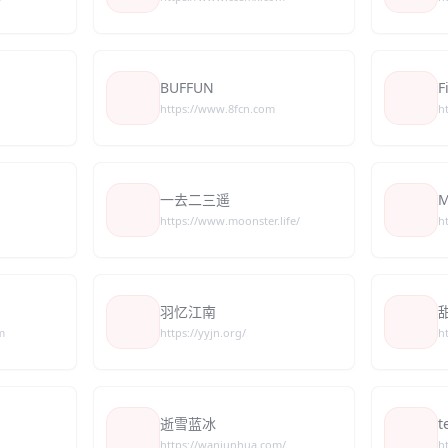
BUFFUN
F
https://www.8fcn.com
h
一去二三遥
M
https://www.moonster.life/
h
羽忆江南
甜
m
https://yyjn.org/
h
逝雪蓝冰
t
https://wanjunhua.com/
ht