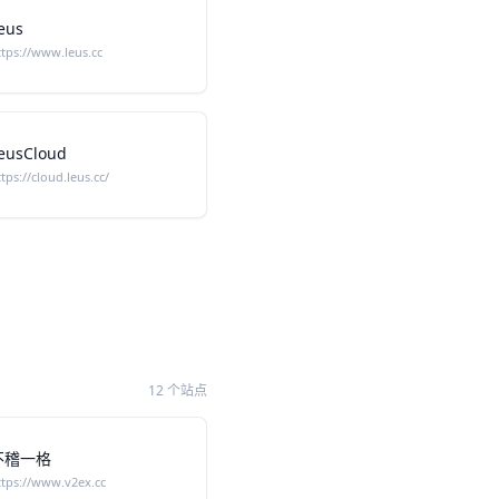
eus
ttps://www.leus.cc
eusCloud
ttps://cloud.leus.cc/
12 个站点
不稽一格
ttps://www.v2ex.cc