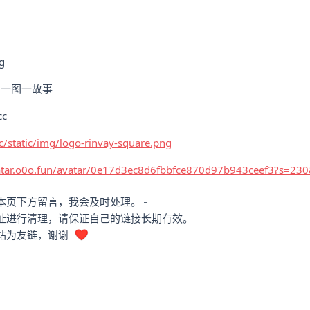
g
，一图一故事
c
cc/static/img/logo-rinvay-square.png
vatar.o0o.fun/avatar/0e17d3ec8d6fbbfce870d97b943ceef3?s=
_
本页下方留言，我会及时处理。
址进行清理，请保证自己的链接长期有效。
站为友链，谢谢