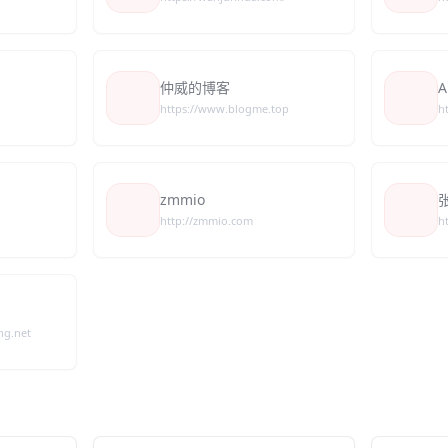
仲威的博客
A
https://www.blogme.top
h
zmmio
http://zmmio.com
h
ng.net