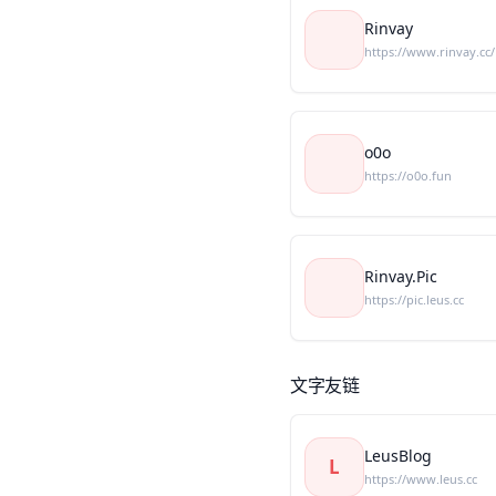
Rinvay
https://www.rinvay.cc/
o0o
https://o0o.fun
Rinvay.Pic
https://pic.leus.cc
文字友链
LeusBlog
L
https://www.leus.cc