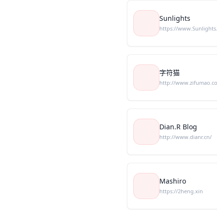
Sunlights
https://www.Sunlights
字符猫
http://www.zifumao.c
Dian.R Blog
http://www.dianr.cn/
Mashiro
https://2heng.xin