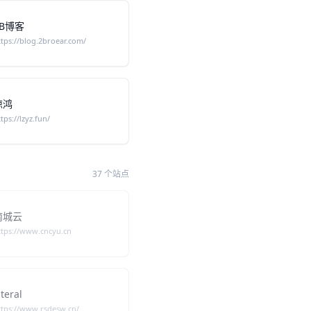
2B博客
ttps://blog.2broear.com/
惊鸿
tps://lzyz.fun/
37 个站点
南城云
ttps://www.cncyu.cn
iteral
ttps://www.rsdesw.cn/