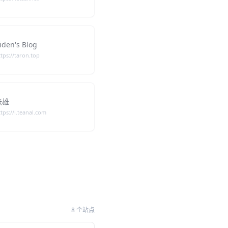
iden's Blog
ttps://taron.top
张雄
ttps://i.teanal.com
8 个站点