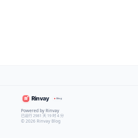
Powered by Rinvay
已运行 2981 天 19 时 4 分
© 2026
Rinvay Blog