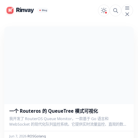
一个 Routeros 的 QueueTree 模式可视化
我开发了 RouterOS Queue Monitor，一款基于 Go 语言和
WebSocket 的现代化队列监控系统。它提供实时流量监控、直观的数据
可视化、科技感深色 UI 及智能告警功能，旨在帮助网络管理员高效管理
MikroTik RouterOS 的网络流量。
Jun 7, 2026
·
ROS
Golang