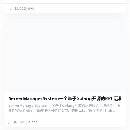
些话题有些事情也不好聊，生活的琐碎每家每户都一样，你不能影响别人
的心情 想曾经无助的时候谢谢文章，现在微信不是自己的，微博不是自己
Jun 12, 2023
·
随笔
的，什么都不是自己的，都是工作，Blog是自己的...... 生命的可贵以及生
活的责任让我连想都不能想比如旅行，一周一天的假期，无休止的项目...
ServerManagerSystem一个基于Golang开源的RPC远程
ServerManagerSystem 一个基于Golang开发的远程服务管理系统，使
用RPC远程调度，管理服务器进程保持、数据库远程调度等 GitHub
ServerManagerSystem 说明 RPC部分基于Hprose的RPC框架实现 本
人第一次开源Golang项目，处于学习和探索阶段，尚有很多不完善 本项
Jul 16, 2021
·
Golang
目主要功能是： 1. 实现客户端简单配置自动RPC链接 1. 实现客户端FRP