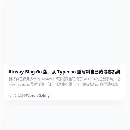
Rinvay Blog Go 版：从 Typecho 重写到自己的博客系统
我将自己使用多年的Typecho博客彻底重写成了Go+Vue的全新系统。之
前用Typecho虽然轻便，但访问速度不稳、PHP易被扫描、邮件通知残
缺、评论审核繁琐等问题越来越多。与其零散修补，不如把自己真正需要
的功能——从写文章、展示、评论处理、邮件通知到部署——整合成一套
Jun 5, 2026
·
Typecho
Golang
完整可维护的系统。