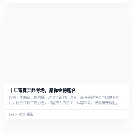
十年青春奔赴考场，愿你金榜题名
回首十年寒窗，你的每一次坚持都弥足珍贵。高考是通往更广阔世界的
门，愿你保持平稳心态，相信努力的意义，从容应考。祝你旗开得胜，金
榜题名，不负青春，奔赴想去的远方。
Jun 5, 2026
·
随笔