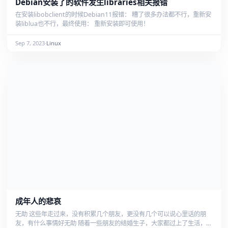
Debian安装了的软件发生libraries相关报错
在安装libobclient的时候Debian11报错： 糟了很多办法都不行，重新安
装liblua也不行，最终使用： 重新安装即可使用！
Sep 7, 2023
·
Linux
成年人的悲哀
无助 这些年走过来，没有积累几个朋友，更没有几个可以说心里话的朋
友，有什么事情好无助 随着一些朋友的结婚生子，大家都过上了生活，有