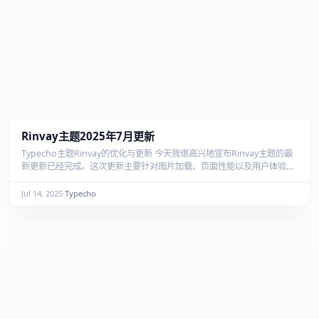
Rinvay主题2025年7月更新
Typecho主题Rinvay的优化与更新 今天我很高兴地宣布Rinvay主题的最
新更新已经完成。这次更新主要针对图片加载、页面性能以及用户体验方
面进行了一系列优化。作为一款基于pinghsu主题的修改版，Rinvay一直
致力于提供轻量级且功能丰富的博客主题体验。以下是此次更新的主要内
Jul 14, 2025
·
Typecho
容。 更新内容 本地化资源加载 在这次更新中，我们将之前使用的外部图
片资源链接替换为本地主题文件夹中的资源。特别是...