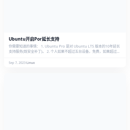
Ubuntu开启Por延长支持
你需要知道的事情： 1. Ubuntu Pro 是对 Ubuntu LTS 版本的10年延长
支持服务(既安全补丁)。 2. 个人如果不超过五台设备，免费，如果超过，
需要向 Canonical 付费。 3. 你需要先访问 ubuntu.com/pro 注册一个
账号。 4. 安装有滚动内核更新 (ubuntu mainline kernel) 的实例不支持
Sep 7, 2023
·
Linux
livepatch 与 realtime k...