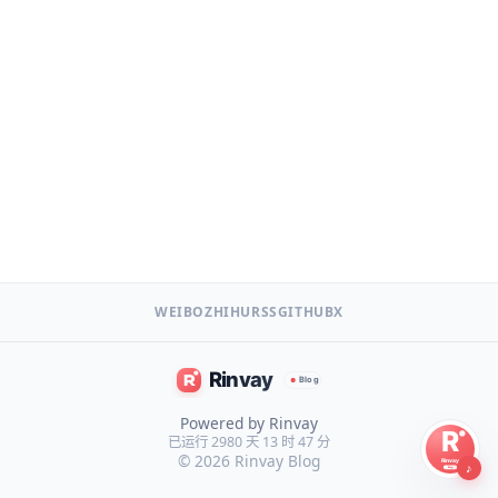
WEIBO
ZHIHU
RSS
GITHUB
X
Powered by Rinvay
已运行 2980 天 13 时 47 分
© 2026
Rinvay Blog
♪