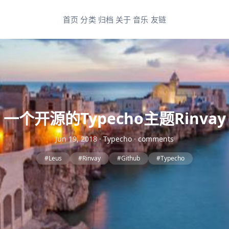
首页
分类
归档
关于
音乐
友链
一个开源的Typecho主题Rinvay
Jun 19, 2018
·
Typecho
·
comments
#Leus
#Rinvay
#Github
#Typecho