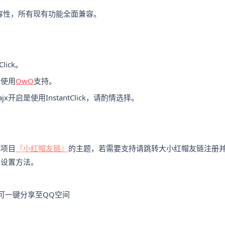
ick兼容性，所有现有功能全面兼容。
lick。
，使用
OwO
支持。
ajx开启是使用InstantClick，请酌情选择。
链项目
『小红帽友链』
的主题，若需要支持请跳转大小红帽友链注册
方设置方法。
可一键分享至QQ空间