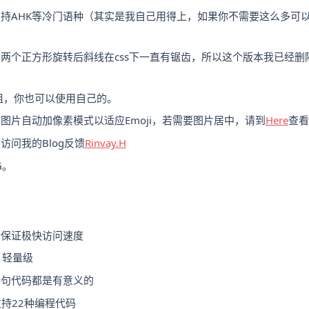
持AHK等冷门语种（其实是我自己用得上，如果你不需要这么多可以在
两个正方形旋转后斜线在css下一直有锯齿，所以这个版本我已经删
0组，你也可以使用自己的。
图片自动加像素模式以适应Emoji，若需要图片居中，请到
Here
查看
问我的Blog反馈
Rinvay.H
G。
析保证极快访问速度
，轻量级
每句代码都是有意义的
，支持22种编程代码