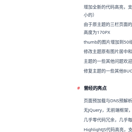
增加全新的代码高亮，支
小的）
由于原主题的三栏页面的
高度为170PX
thumb的图片增加到5
修改主题原有图片居中和
主题的一些其他问题欢迎访
修复主题的一些其他BU
曾经的亮点
页面预加载与DNS预解
无JQuery，无前端框架
几乎零代码冗余，几乎
HighlightJS代码高亮