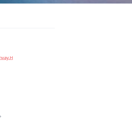
nvay.H
。