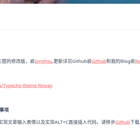
su主题的修改版，📰
pinghsu
,更新详见Github📰
Github
和我的Blog📰
Ri
u/Typecho-theme-Rinvay
事项
实现文章输入表情以及实现ALT+C直接插入代码，请移步
Github
下载