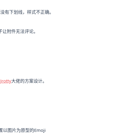
接没有下划线，样式不正确。
。
子让附件无法评论。
考
Jrotty
大佬的方案设计。
置以图片为原型的Emoji