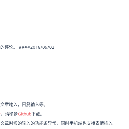
论。 ####2018/09/02
。
含文章输入，回复输入等。
y
，请移步
Github
下载。
布文章时候的输入的功能条异常，同时手机端也支持表情插入。