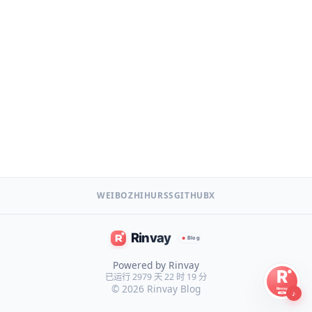
WEIBO
ZHIHU
RSS
GITHUB
X
Powered by Rinvay
已运行 2979 天 22 时 19 分
© 2026
Rinvay Blog
♪