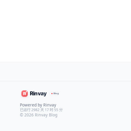
Powered by Rinvay
已运行 2982 天 17 时 55 分
© 2026
Rinvay Blog