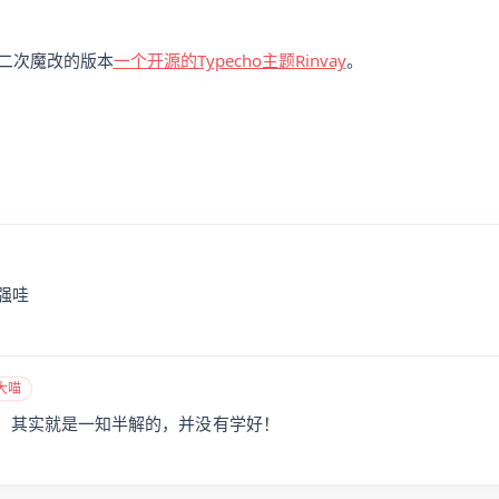
二次魔改的版本
一个开源的Typecho主题Rinvay
。
强哇
大喵
，其实就是一知半解的，并没有学好！