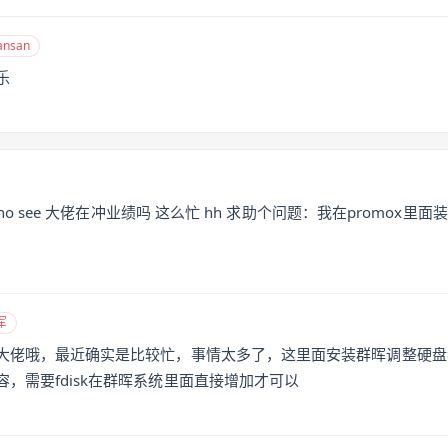
nsan
乐
ime no see 大佬在冲业绩吗 这么忙 hh 求助个问题：我在promo
军
大佬哦，最近确实是比较忙，事情太多了，这里面安装群晖调整硬盘
，需要fdisk在群晖系统里面直接增加才可以