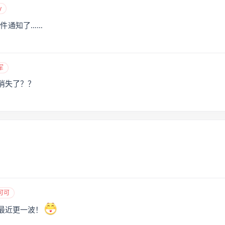
y
件通知了……
军
消失了？？
可可
最近更一波！