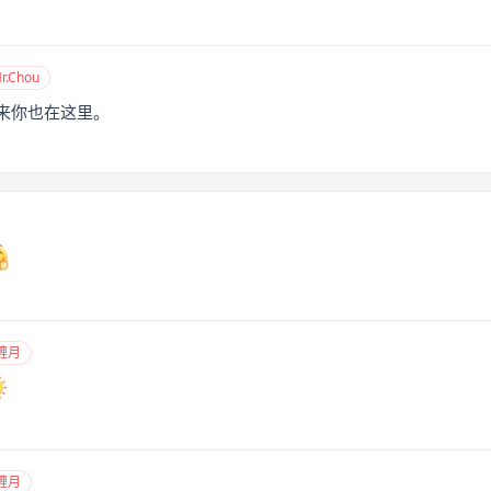
.Chou
来你也在这里。
缠月
缠月