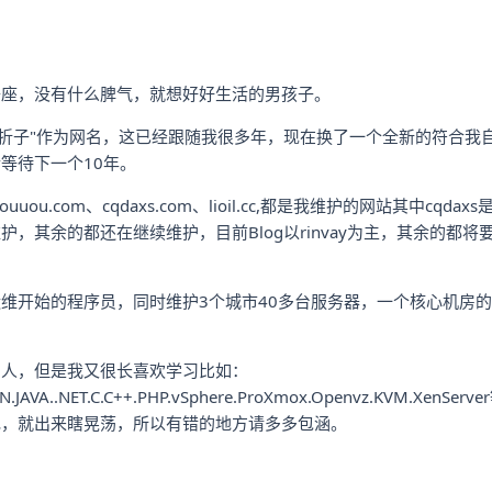
子座，没有什么脾气，就想好好生活的男孩子。
-折子"作为网名，这已经跟随我很多年，现在换了一个全新的符合我
等待下一个10年。
n、uouuou.com、cqdaxs.com、lioil.cc,都是我维护的网站其中c
护，其余的都还在继续维护，目前Blog以rinvay为主，其余的都
维开始的程序员，同时维护3个城市40多台服务器，一个核心机房
的人，但是我又很长喜欢学习比如：
ON.JAVA..NET.C.C++.PHP.vSphere.ProXmox.Openvz.KVM.X
毛，就出来瞎晃荡，所以有错的地方请多多包涵。