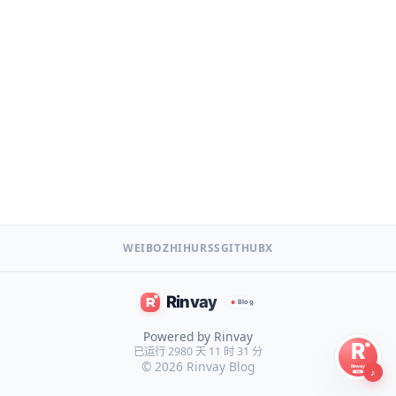
WEIBO
ZHIHU
RSS
GITHUB
X
Powered by Rinvay
已运行 2980 天 11 时 31 分
© 2026
Rinvay Blog
♪