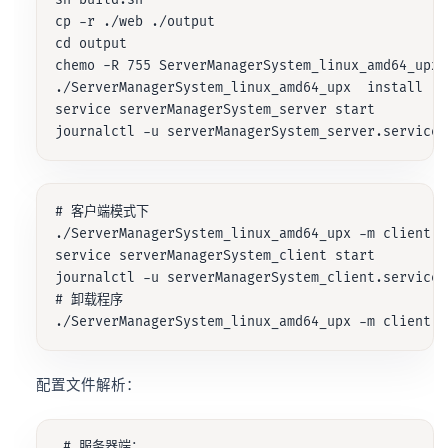
sh build.sh

cp -r ./web ./output

cd output

chemo -R 755 ServerManagerSystem_linux_amd64_upx

./ServerManagerSystem_linux_amd64_upx  install

service serverManagerSystem_server start

# 客户端模式下

./ServerManagerSystem_linux_amd64_upx -m client in
service serverManagerSystem_client start

journalctl -u serverManagerSystem_client.service -
# 卸载程序

配置文件解析：
 # 服务器端：
