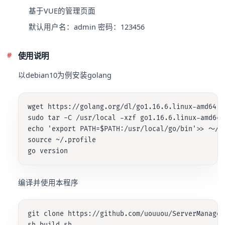
基于VUE的管理页面
默认用户名：admin 密码：123456
使用说明
以debian10为例安装golang
wget https://golang.org/dl/go1.16.6.linux-amd64.ta
sudo tar -C /usr/local -xzf go1.16.6.linux-amd64.t
echo 'export PATH=$PATH:/usr/local/go/bin'>> 〜/ .
source ~/.profile

编译并使用本程序
git clone https://github.com/uouuou/ServerManager