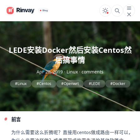
LEDE安装Docker然后安装Centos然
后搞事情
Apr 20, 2019
·
Linux
·
comments
#Linux
#Centos
#Openwrt
#LEDE
#Docker
前言
为什么需要这么折腾呢？直接用centos做成路由一样可以，