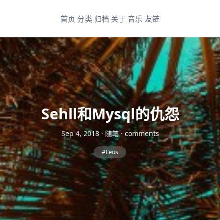
首页
分类
归档
关于
音乐
友链
Sehll和Mysql的仇怨
Sep 4, 2018
·
随笔
·
comments
#Leus