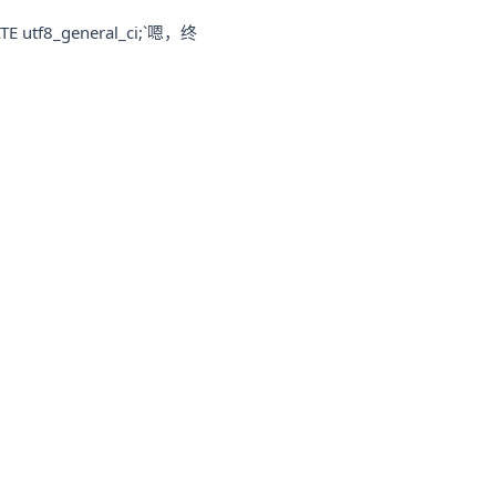
TE utf8_general_ci;`嗯，终