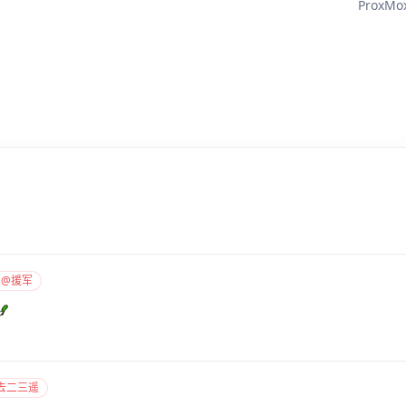
Prox
 @援军
去二三遥