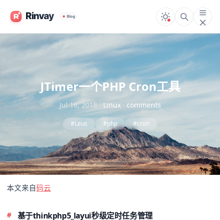
JTimer一个PHP Cron工具
Jul 16, 2018
·
Linux
·
comments
#Leus
#php
#cron
本文来自
码云
基于thinkphp5_layui秒级定时任务管理