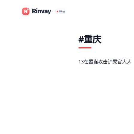
#重庆
13在蓄谋攻击铲屎官大人