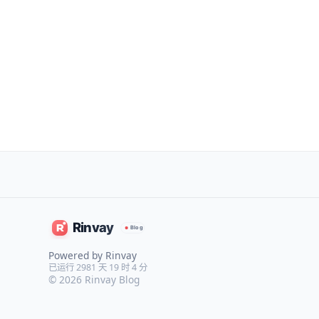
Powered by Rinvay
已运行 2981 天 19 时 4 分
© 2026
Rinvay Blog